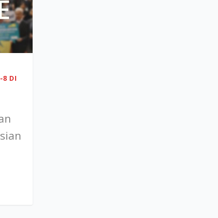
8 DI
ian
sian