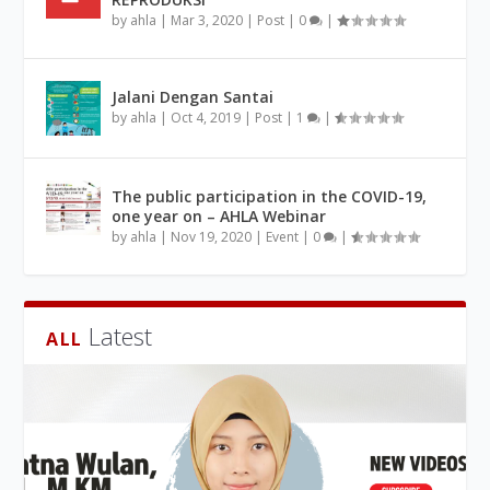
by
ahla
|
Mar 3, 2020
|
Post
|
0
|
Jalani Dengan Santai
by
ahla
|
Oct 4, 2019
|
Post
|
1
|
The public participation in the COVID-19,
one year on – AHLA Webinar
by
ahla
|
Nov 19, 2020
|
Event
|
0
|
Latest
ALL