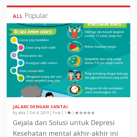
Popular
ALL
JALANI DENGAN SANTAI
by
ahla
|
Oct 4, 2019
|
Post
|
1
|
Gejala dan Solusi untuk Depresi
Kesehatan mental akhir-akhir ini